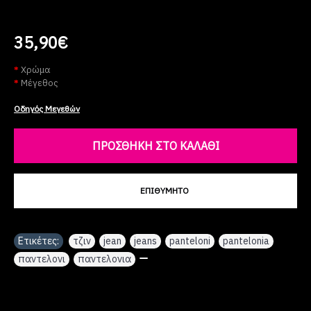
35,90€
Χρώμα
Μέγεθος
Οδηγός Μεγεθών
ΠΡΟΣΘΉΚΗ ΣΤΟ ΚΑΛΆΘΙ
ΕΠΙΘΥΜΗΤΌ
Ετικέτες:
τζιν
,
jean
,
jeans
,
panteloni
,
pantelonia
,
παντελονι
,
παντελονια
,