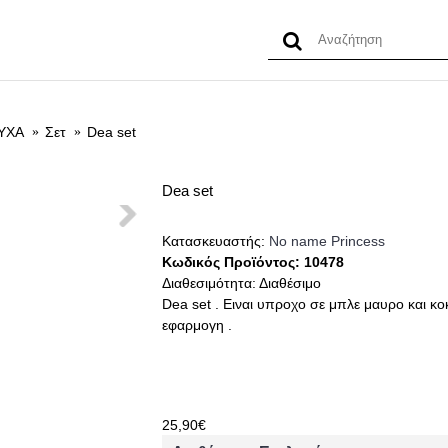
PRINCESS MYSTERY BAG
ΠΡΟΣΦΟΡΕΣ
ΠΡΟΪΟΝ
ΥΧΑ
Σετ
Dea set
Dea set
Κατασκευαστής:
No name Princess
Κωδικός Προϊόντος:
10478
Διαθεσιμότητα:
Διαθέσιμο
Dea set . Ειναι υπροχο σε μπλε μαυρο και κοκκ
εφαρμογη .
25,90€