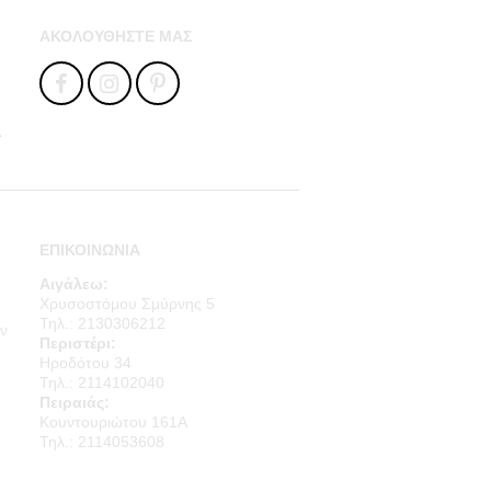
ΑΚΟΛΟΥΘΉΣΤΕ ΜΑΣ
ς
ΕΠΙΚΟΙΝΩΝΙΑ
Αιγάλεω:
Χρυσοστόμου Σμύρνης 5
Τηλ.: 2130306212
ν
Περιστέρι:
Ηροδότου 34
Τηλ.: 2114102040
Πειραιάς:
Κουντουριώτου 161Α
Τηλ.: 2114053608