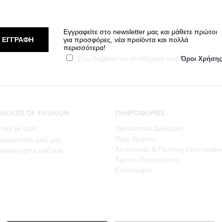
Εγγραφείτε στο newsletter μας και μάθετε πρώτοι
ΕΓΓΡΑΦΗ
για προσφόρες, νέα προϊόντα και πολλά
περισσότερα!
Έχω διαβάσει και αποδέχομαι τους
Όροι Χρήση
INCESS OF FASHION
ΠΛΗΡΟΦΟΡΙΕΣ
τικά με εμάς
Προσωπικά Δεδομένα
Όροι Χρήσης
εργαστείτε μαζί μας
Αποστολές & Πολιτική Επιστροφώ
κοινωνήστε μαζί μας
Τρόποι Παραγγελίας
Επιστροφές