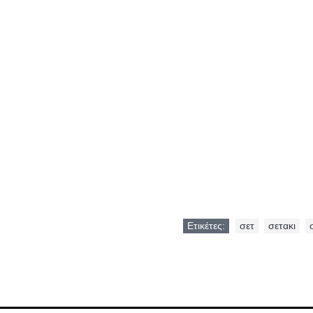
Ετικέτες:
σετ
,
σετακι
,