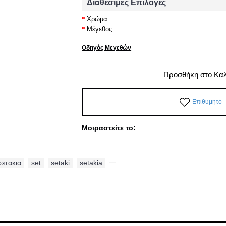
Διαθέσιμες Επιλογές
Χρώμα
Μέγεθος
Οδηγός Μεγεθών
Προσθήκη στο Κα
Επιθυμητό
Μοιραστείτε το:
σετακια
,
set
,
setaki
,
setakia
,