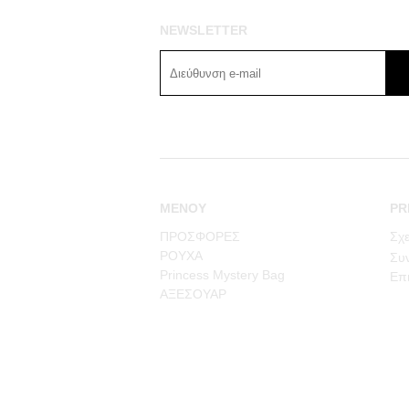
NEWSLETTER
ΜΕΝΟΥ
PR
ΠΡΟΣΦΟΡΕΣ
Σχε
ΡΟΥΧΑ
Συν
Princess Mystery Bag
Επι
ΑΞΕΣΟΥΑΡ