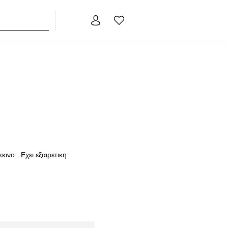
ΤΑ
ινο . Εχει εξαιρετικη