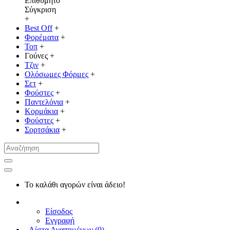
Επιθυμητό
Σύγκριση
+
Best Off
+
Φορέματα
+
Τοπ
+
Γούνες
+
Τζιν
+
Ολόσωμες Φόρμες
+
Σετ
+
Φούστες
+
Παντελόνια
+
Κορμάκια
+
Φούστες
+
Σορτσάκια
+
Το καλάθι αγορών είναι άδειο!
Είσοδος
Εγγραφή
Λίστα Αγαπημένων (
0
)