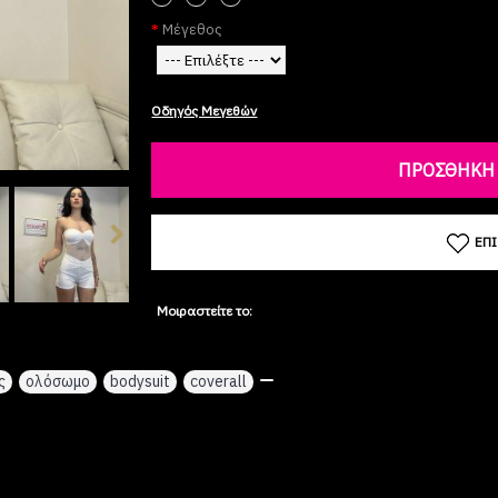
Μέγεθος
Οδηγός Μεγεθών
ΠΡΟΣΘΉΚΗ 
ΕΠ
Μοιραστείτε το:
ς
,
ολόσωμο
,
bodysuit
,
coverall
,