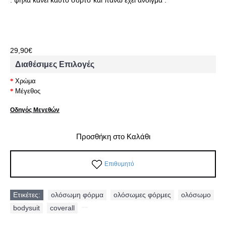
. ψηλά κάνει καυτό σορτσ και πάνω έχει άνοιγμα .
29,90€
Διαθέσιμες Επιλογές
Χρώμα
Μέγεθος
Οδηγός Μεγεθών
Προσθήκη στο Καλάθι
Επιθυμητό
Ετικέτες:
ολόσωμη φόρμα
,
ολόσωμες φόρμες
,
ολόσωμο
,
bodysuit
,
coverall
,