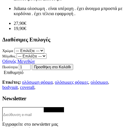
Juliana ολοσωμη . είναι υπέροχη . έχει άνοιγμα μπροστά με
κορδόνια . έχει τέλεια εφαρμογή .
27,90€
19,90€
Διαθέσιμες Επιλογές
Χρώμα
Μέγεθος
Οδηγός Μεγεθών
Ποσότητα
Προσθήκη στο Καλάθι
Επιθυμητό
Ετικέτες:
ολόσωμη φόρμα
,
ολόσωμες φόρμες
,
ολόσωμο
,
bodysuit
,
coverall
,
Newsletter
ΕΓΓΡΑΦΗ
Εγγραφείτε στο newsletter μας