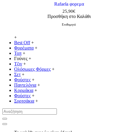
Rafaela φορεμα
25,90€
Προσθήκη στο Καλάθι
Επιθυμητό
+
Best Off
+
Φορέματα
+
Τοπ
+
Γούνες
+
Τζιν
+
Ολόσωμες Φόρμες
+
Σετ
+
Φούστες
+
Παντελόνια
+
Κορμάκια
+
Φούστες
+
Σορτσάκια
+