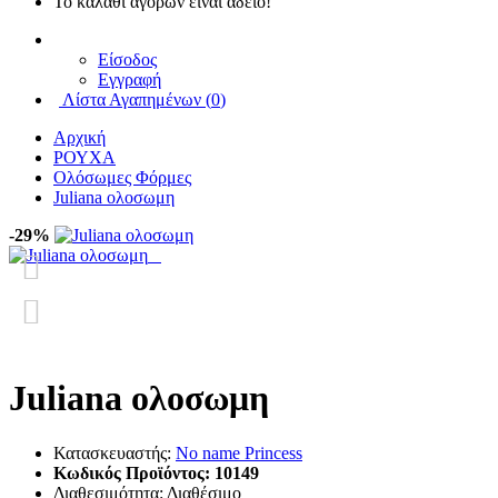
Το καλάθι αγορών είναι άδειο!
Είσοδος
Εγγραφή
Λίστα Αγαπημένων (
0
)
Αρχική
ΡΟΥΧΑ
Ολόσωμες Φόρμες
Juliana ολοσωμη
-29%
Juliana ολοσωμη
Κατασκευαστής:
No name Princess
Κωδικός Προϊόντος:
10149
Διαθεσιμότητα:
Διαθέσιμο