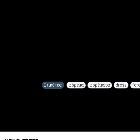
Ετικέτες:
φόρεμα
,
φορέματα
,
dress
,
for