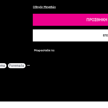
Οδηγός Μεγεθών
ΠΡΟΣΘΉΚΗ 
ΕΠ
Μοιραστείτε το:
ema
,
Foremata
,