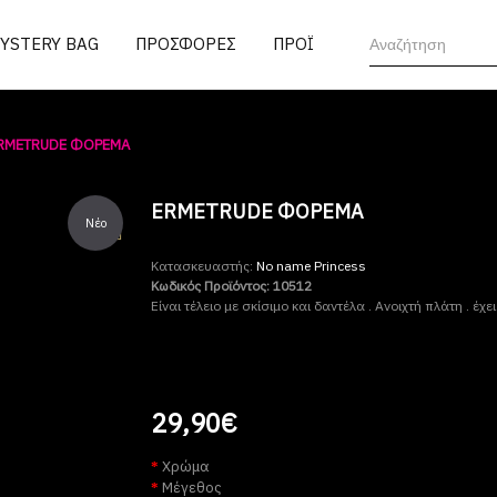
MYSTERY BAG
ΠΡΟΣΦΟΡΕΣ
ΠΡΟΪΟΝΤΑ
RMETRUDE ΦΟΡΕΜΑ
ERMETRUDE ΦΟΡΕΜΑ
Νέο
Κατασκευαστής:
No name Princess
Κωδικός Προϊόντος:
10512
Είναι τέλειο με σκίσιμο και δαντέλα . Ανοιχτή πλάτη . έ
29,90€
Χρώμα
Μέγεθος