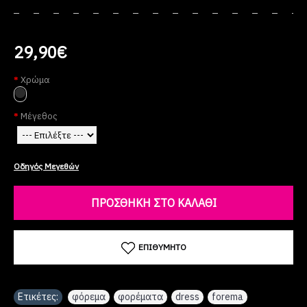
29,90€
Χρώμα
Μέγεθος
Οδηγός Μεγεθών
ΠΡΟΣΘΉΚΗ ΣΤΟ ΚΑΛΆΘΙ
ΕΠΙΘΥΜΗΤΌ
Ετικέτες:
φόρεμα
,
φορέματα
,
dress
,
forema
,