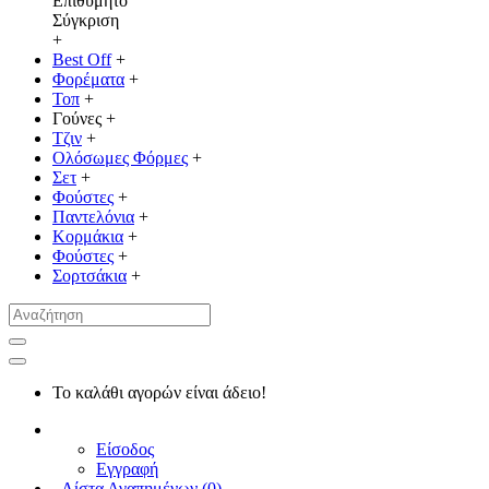
Επιθυμητό
Σύγκριση
+
Best Off
+
Φορέματα
+
Τοπ
+
Γούνες
+
Τζιν
+
Ολόσωμες Φόρμες
+
Σετ
+
Φούστες
+
Παντελόνια
+
Κορμάκια
+
Φούστες
+
Σορτσάκια
+
Το καλάθι αγορών είναι άδειο!
Είσοδος
Εγγραφή
Λίστα Αγαπημένων (
0
)