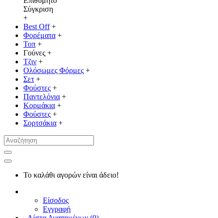
Επιθυμητό
Σύγκριση
+
Best Off
+
Φορέματα
+
Τοπ
+
Γούνες
+
Τζιν
+
Ολόσωμες Φόρμες
+
Σετ
+
Φούστες
+
Παντελόνια
+
Κορμάκια
+
Φούστες
+
Σορτσάκια
+
Το καλάθι αγορών είναι άδειο!
Είσοδος
Εγγραφή
Λίστα Αγαπημένων (
0
)