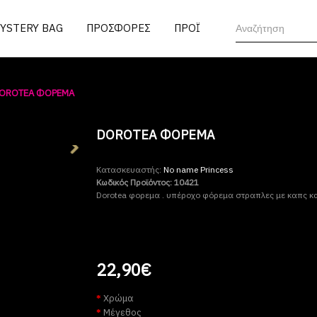
MYSTERY BAG
ΠΡΟΣΦΟΡΕΣ
ΠΡΟΪΟΝΤΑ
OROTEA ΦΟΡΕΜΑ
DOROTEA ΦΟΡΕΜΑ
Κατασκευαστής:
No name Princess
Κωδικός Προϊόντος:
10421
Dorotea φορεμα . υπέροχο φόρεμα στραπλες με καπς και
22,90€
Χρώμα
Μέγεθος