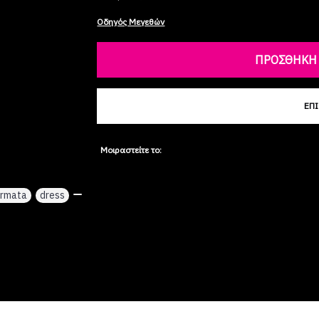
Οδηγός Μεγεθών
ΠΡΟΣΘΉΚΗ 
ΕΠ
Μοιραστείτε το:
ormata
,
dress
,