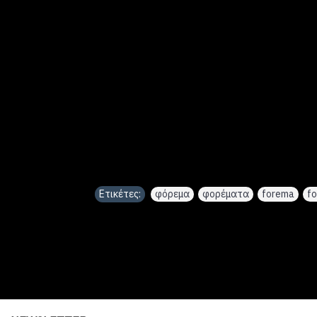
Ετικέτες:
φόρεμα
,
φορέματα
,
forema
,
f