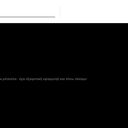
 μπανελα . έχει εξαιρετική εφαρμογή και πίσω σκίσιμο .