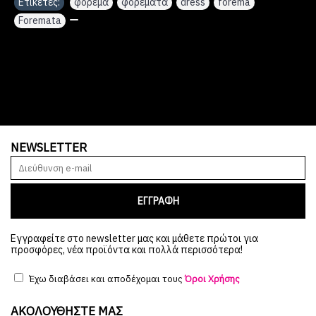
Ετικέτες:
φόρεμα
,
φορέματα
,
dress
,
forema
,
Foremata
,
NEWSLETTER
ΕΓΓΡΑΦΗ
Εγγραφείτε στο newsletter μας και μάθετε πρώτοι για
προσφόρες, νέα προϊόντα και πολλά περισσότερα!
Έχω διαβάσει και αποδέχομαι τους
Όροι Χρήσης
ΑΚΟΛΟΥΘΉΣΤΕ ΜΑΣ