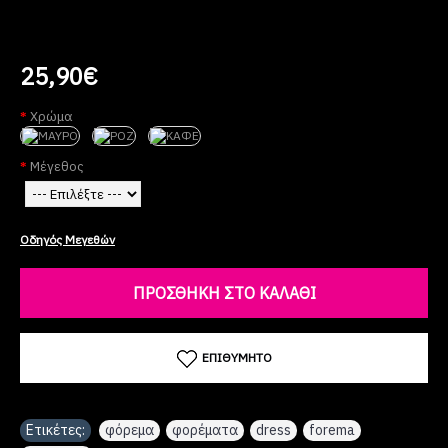
25,90€
Χρώμα
Μέγεθος
Οδηγός Μεγεθών
ΠΡΟΣΘΉΚΗ ΣΤΟ ΚΑΛΆΘΙ
ΕΠΙΘΥΜΗΤΌ
Ετικέτες:
φόρεμα
,
φορέματα
,
dress
,
forema
,