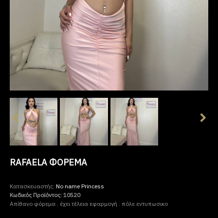
RAFAELA ΦΟΡΕΜΑ
Κατασκευαστής:
No name Princess
Κωδικός Προϊόντος:
10520
Απίθανο φόρεμα . έχει τέλεια εφαρμογή . πόλε εντυπωσικο