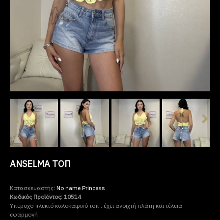
ANSELMA ΤΟΠ
Κατασκευαστής:
No name Princess
Κωδικός Προϊόντος:
10514
Υπέροχο πλεκτό καλοκαιρινό τοπ . έχει ανοιχτή πλάτη και τέλεια
εφαρμογή