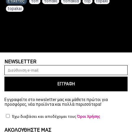
Ετικέτες:
τοπ
,
τοπακι
,
τοπακια
,
top
,
topaki
,
topakai
NEWSLETTER
ΕΓΓΡΑΦΗ
Εγγραφείτε στο newsletter μας και μάθετε πρώτοι για
προσφόρες, νέα προϊόντα και πολλά περισσότερα!
Έχω διαβάσει και αποδέχομαι τους
Όροι Χρήσης
ΑΚΟΛΟΥΘΉΣΤΕ ΜΑΣ