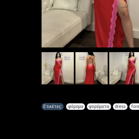
Ετικέτες:
φόρεμα
,
φορέματα
,
dress
,
for