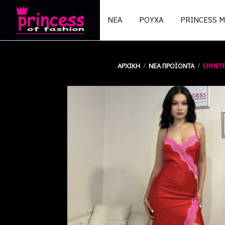
ΝΕΑ
ΡΟΥΧΑ
PRINCESS 
ΑΡΧΙΚΉ
ΝΕΑ ΠΡΟΪΟΝΤΑ
ERMET