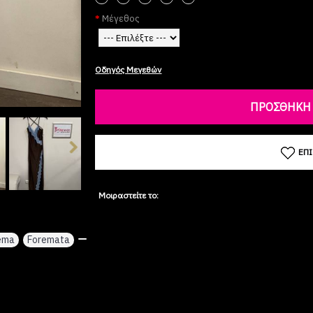
Μέγεθος
Οδηγός Μεγεθών
ΠΡΟΣΘΉΚΗ 
ΕΠ
Μοιραστείτε το:
ema
,
Foremata
,