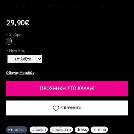
29,90€
Χρώμα
Μέγεθος
Οδηγός Μεγεθών
ΠΡΟΣΘΉΚΗ ΣΤΟ ΚΑΛΆΘΙ
ΕΠΙΘΥΜΗΤΌ
Ετικέτες:
φόρεμα
,
φορέματα
,
dress
,
forema
,