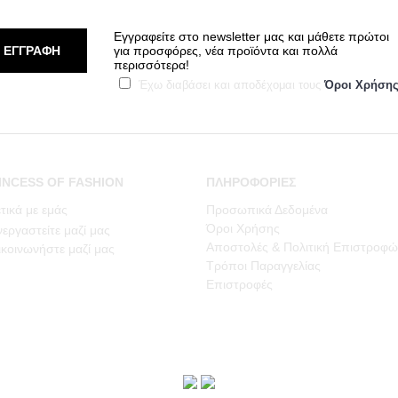
Εγγραφείτε στο newsletter μας και μάθετε πρώτοι
ΕΓΓΡΑΦΗ
για προσφόρες, νέα προϊόντα και πολλά
περισσότερα!
Έχω διαβάσει και αποδέχομαι τους
Όροι Χρήση
INCESS OF FASHION
ΠΛΗΡΟΦΟΡΙΕΣ
τικά με εμάς
Προσωπικά Δεδομένα
Όροι Χρήσης
εργαστείτε μαζί μας
Αποστολές & Πολιτική Επιστροφώ
κοινωνήστε μαζί μας
Τρόποι Παραγγελίας
Επιστροφές