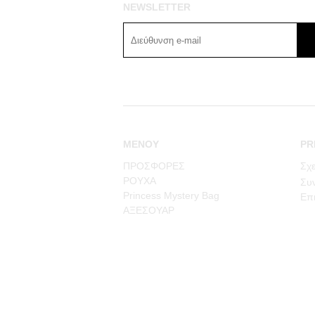
NEWSLETTER
ΜΕΝΟΥ
PR
ΠΡΟΣΦΟΡΕΣ
Σχε
ΡΟΥΧΑ
Συν
Princess Mystery Bag
Επι
ΑΞΕΣΟΥΑΡ