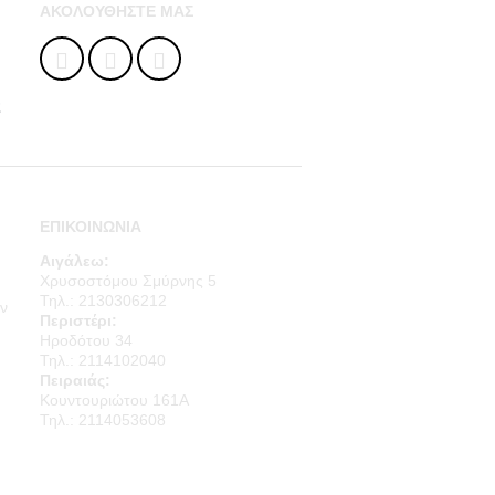
ΑΚΟΛΟΥΘΉΣΤΕ ΜΑΣ
ς
ΕΠΙΚΟΙΝΩΝΙΑ
Αιγάλεω:
Χρυσοστόμου Σμύρνης 5
Τηλ.: 2130306212
ν
Περιστέρι:
Ηροδότου 34
Τηλ.: 2114102040
Πειραιάς:
Κουντουριώτου 161Α
Τηλ.: 2114053608