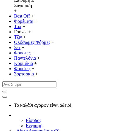
Επιθυμητό
Σύγκριση
+
Best Off
+
Φορέματα
+
Τοπ
+
Γούνες
+
Τζιν
+
Ολόσωμες Φόρμες
+
Σετ
+
Φούστες
+
Παντελόνια
+
Κορμάκια
+
Φούστες
+
Σορτσάκια
+
Το καλάθι αγορών είναι άδειο!
Είσοδος
Εγγραφή
Λίστα Αγαπημένων (
0
)