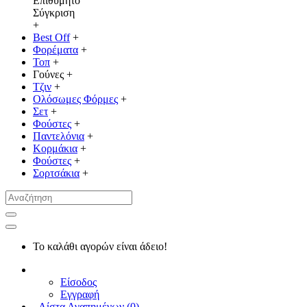
Επιθυμητό
Σύγκριση
+
Best Off
+
Φορέματα
+
Τοπ
+
Γούνες
+
Τζιν
+
Ολόσωμες Φόρμες
+
Σετ
+
Φούστες
+
Παντελόνια
+
Κορμάκια
+
Φούστες
+
Σορτσάκια
+
Το καλάθι αγορών είναι άδειο!
Είσοδος
Εγγραφή
Λίστα Αγαπημένων (
0
)