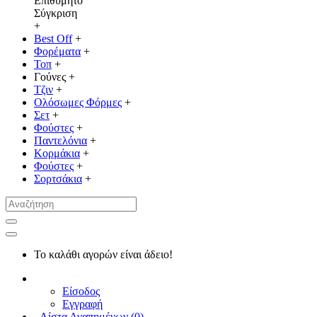
Επιθυμητό
Σύγκριση
+
Best Off
+
Φορέματα
+
Τοπ
+
Γούνες
+
Τζιν
+
Ολόσωμες Φόρμες
+
Σετ
+
Φούστες
+
Παντελόνια
+
Κορμάκια
+
Φούστες
+
Σορτσάκια
+
Το καλάθι αγορών είναι άδειο!
Είσοδος
Εγγραφή
Λίστα Αγαπημένων (
0
)