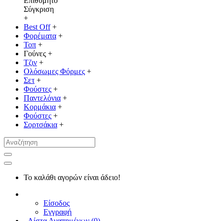
Επιθυμητό
Σύγκριση
+
Best Off
+
Φορέματα
+
Τοπ
+
Γούνες
+
Τζιν
+
Ολόσωμες Φόρμες
+
Σετ
+
Φούστες
+
Παντελόνια
+
Κορμάκια
+
Φούστες
+
Σορτσάκια
+
Το καλάθι αγορών είναι άδειο!
Είσοδος
Εγγραφή
Λίστα Αγαπημένων (
0
)