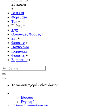
Επιθυμητό
Σύγκριση
+
Best Off
+
Φορέματα
+
Τοπ
+
Γούνες
+
Τζιν
+
Ολόσωμες Φόρμες
+
Σετ
+
Φούστες
+
Παντελόνια
+
Κορμάκια
+
Φούστες
+
Σορτσάκια
+
Το καλάθι αγορών είναι άδειο!
Είσοδος
Εγγραφή
Λίστα Αγαπημένων (
0
)