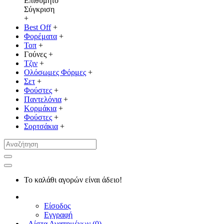
Επιθυμητό
Σύγκριση
+
Best Off
+
Φορέματα
+
Τοπ
+
Γούνες
+
Τζιν
+
Ολόσωμες Φόρμες
+
Σετ
+
Φούστες
+
Παντελόνια
+
Κορμάκια
+
Φούστες
+
Σορτσάκια
+
Το καλάθι αγορών είναι άδειο!
Είσοδος
Εγγραφή
Λίστα Αγαπημένων (
0
)