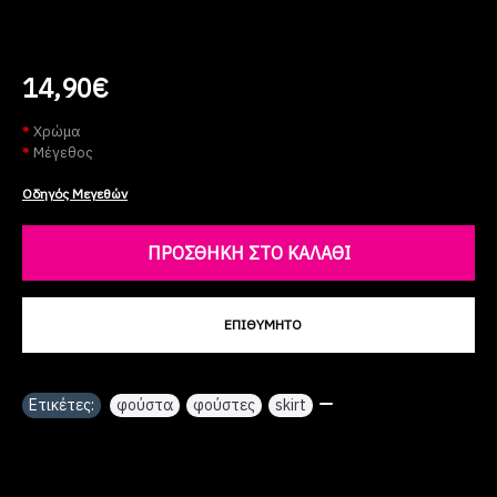
14,90€
Χρώμα
Μέγεθος
Οδηγός Μεγεθών
ΠΡΟΣΘΉΚΗ ΣΤΟ ΚΑΛΆΘΙ
ΕΠΙΘΥΜΗΤΌ
Ετικέτες:
φούστα
,
φούστες
,
skirt
,