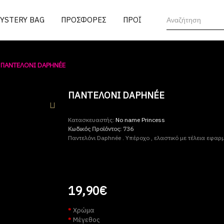
MYSTERY BAG
ΠΡΟΣΦΟΡΕΣ
ΠΡΟΪΟΝΤΑ
ΠΑΝΤΕΛΌΝΙ DAPHNÉE
ΠΑΝΤΕΛΌΝΙ DAPHNÉE
Κατασκευαστής:
No name Princess
Κωδικός Προϊόντος:
736
Παντελόνι Daphnée . Υπέροχο , ελαστικό με τέλεια εφαρ
19,90€
Χρώμα
Μέγεθος