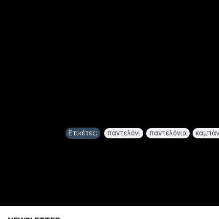
Ετικέτες:
παντελόνι
,
παντελόνια
,
καμπά