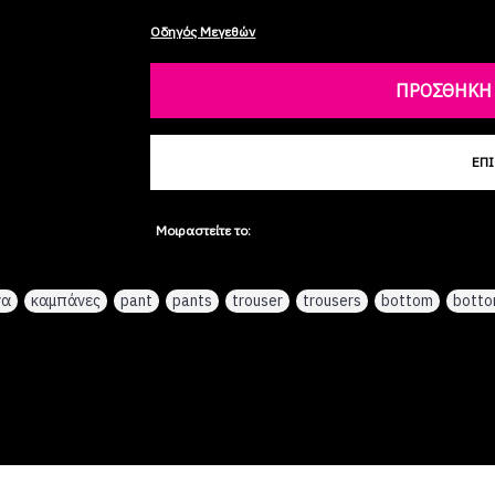
Οδηγός Μεγεθών
ΠΡΟΣΘΉΚΗ 
ΕΠ
Μοιραστείτε το:
να
,
καμπάνες
,
pant
,
pants
,
trouser
,
trousers
,
bottom
,
bott