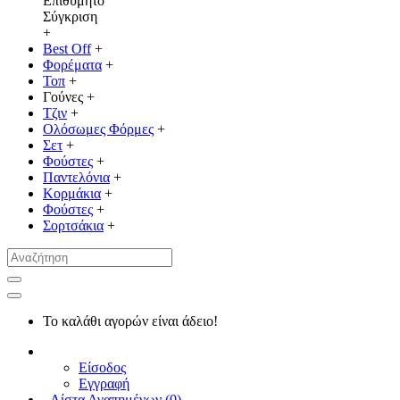
Επιθυμητό
Σύγκριση
+
Best Off
+
Φορέματα
+
Τοπ
+
Γούνες
+
Τζιν
+
Ολόσωμες Φόρμες
+
Σετ
+
Φούστες
+
Παντελόνια
+
Κορμάκια
+
Φούστες
+
Σορτσάκια
+
Το καλάθι αγορών είναι άδειο!
Είσοδος
Εγγραφή
Λίστα Αγαπημένων (
0
)