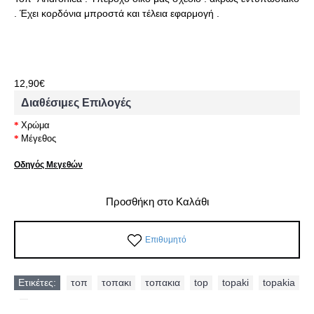
. Έχει κορδόνια μπροστά και τέλεια εφαρμογή .
12,90€
Διαθέσιμες Επιλογές
Χρώμα
Μέγεθος
Οδηγός Μεγεθών
Προσθήκη στο Καλάθι
Επιθυμητό
Ετικέτες:
τοπ
,
τοπακι
,
τοπακια
,
top
,
topaki
,
topakia
,