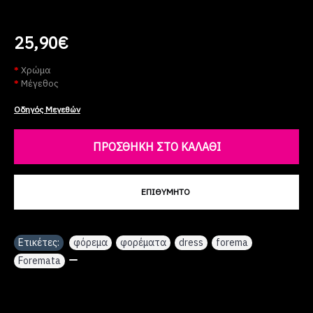
25,90€
Χρώμα
Μέγεθος
Οδηγός Μεγεθών
ΠΡΟΣΘΉΚΗ ΣΤΟ ΚΑΛΆΘΙ
ΕΠΙΘΥΜΗΤΌ
Ετικέτες:
φόρεμα
,
φορέματα
,
dress
,
forema
,
Foremata
,