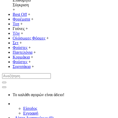
Επιθυμητό
Σύγκριση
+
Best Off
+
Φορέματα
+
Τοπ
+
Γούνες
+
Τζιν
+
Ολόσωμες Φόρμες
+
Σετ
+
Φούστες
+
Παντελόνια
+
Κορμάκια
+
Φούστες
+
Σορτσάκια
+
Το καλάθι αγορών είναι άδειο!
Είσοδος
Εγγραφή
Λίστα Αγαπημένων (
0
)