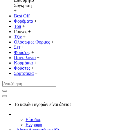
Επιθυμητό
Σύγκριση
+
Best Off
+
Φορέματα
+
Τοπ
+
Γούνες
+
Τζιν
+
Ολόσωμες Φόρμες
+
Σετ
+
Φούστες
+
Παντελόνια
+
Κορμάκια
+
Φούστες
+
Σορτσάκια
+
Το καλάθι αγορών είναι άδειο!
Είσοδος
Εγγραφή
Λίστα Αγαπημένων (
0
)