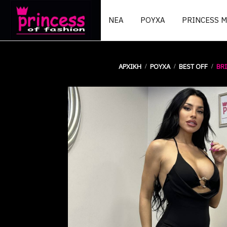
ΝΕΑ
ΡΟΥΧΑ
PRINCESS 
ΑΡΧΙΚΉ
ΡΟΥΧΑ
BEST OFF
BR