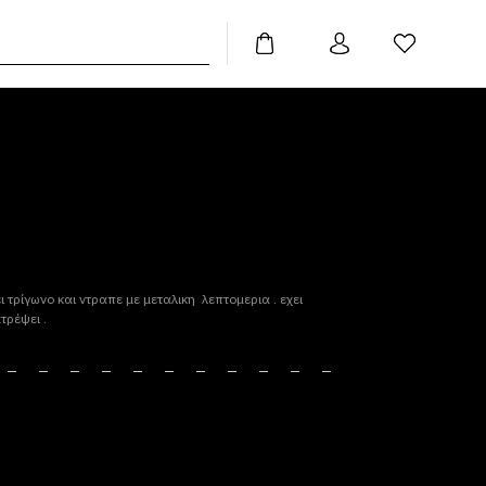
 τρίγωνο και ντραπε με μεταλικη λεπτομερια . εχει
τρέψει .