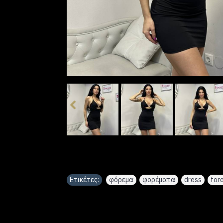
Ετικέτες:
φόρεμα
,
φορέματα
,
dress
,
for