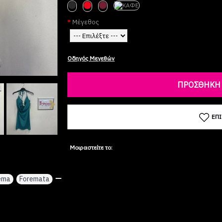
Μέγεθος
Οδηγός Μεγεθών
ΠΡΟΣΘΉΚΗ 
ΕΠ
Μοιραστείτε το:
ema
,
Foremata
,