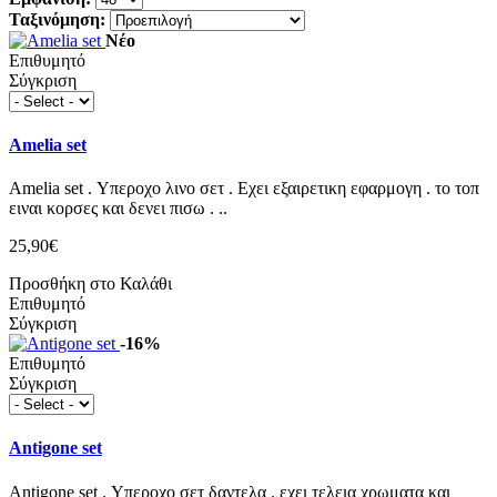
Ταξινόμηση:
Νέο
Επιθυμητό
Σύγκριση
Amelia set
Amelia set . Υπεροχο λινο σετ . Εχει εξαιρετικη εφαρμογη . το τοπ
ειναι κορσες και δενει πισω . ..
25,90€
Προσθήκη στο Καλάθι
Επιθυμητό
Σύγκριση
-16%
Επιθυμητό
Σύγκριση
Antigone set
Antigone set . Υπεροχο σετ δαντελα . εχει τελεια χρωματα και