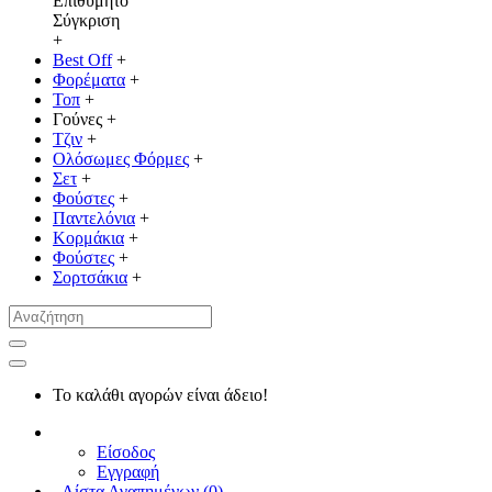
Επιθυμητό
Σύγκριση
+
Best Off
+
Φορέματα
+
Τοπ
+
Γούνες
+
Τζιν
+
Ολόσωμες Φόρμες
+
Σετ
+
Φούστες
+
Παντελόνια
+
Κορμάκια
+
Φούστες
+
Σορτσάκια
+
Το καλάθι αγορών είναι άδειο!
Είσοδος
Εγγραφή
Λίστα Αγαπημένων (
0
)