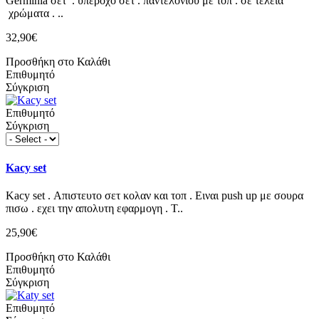
Germinia σετ . υπέροχο σετ . παντελονιού με τοπ . σε τέλεια
χρώματα . ..
32,90€
Προσθήκη στο Καλάθι
Επιθυμητό
Σύγκριση
Επιθυμητό
Σύγκριση
Kacy set
Kacy set . Απιστευτο σετ κολαν και τοπ . Ειναι push up με σουρα
πισω . εχει την απολυτη εφαρμογη . Τ..
25,90€
Προσθήκη στο Καλάθι
Επιθυμητό
Σύγκριση
Επιθυμητό