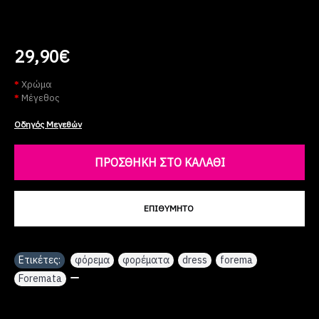
29,90€
Χρώμα
Μέγεθος
Οδηγός Μεγεθών
ΠΡΟΣΘΉΚΗ ΣΤΟ ΚΑΛΆΘΙ
ΕΠΙΘΥΜΗΤΌ
Ετικέτες:
φόρεμα
,
φορέματα
,
dress
,
forema
,
Foremata
,