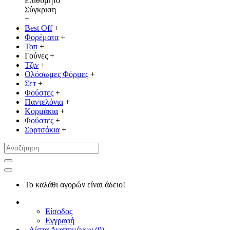
Επιθυμητό
Σύγκριση
+
Best Off
+
Φορέματα
+
Τοπ
+
Γούνες
+
Τζιν
+
Ολόσωμες Φόρμες
+
Σετ
+
Φούστες
+
Παντελόνια
+
Κορμάκια
+
Φούστες
+
Σορτσάκια
+
Το καλάθι αγορών είναι άδειο!
Είσοδος
Εγγραφή
Λίστα Αγαπημένων (
0
)