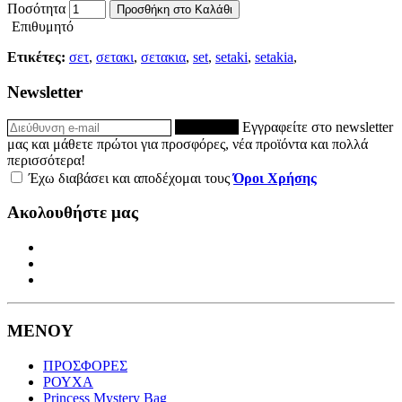
Ποσότητα
Προσθήκη στο Καλάθι
Επιθυμητό
Ετικέτες:
σετ
,
σετακι
,
σετακια
,
set
,
setaki
,
setakia
,
Newsletter
ΕΓΓΡΑΦΗ
Εγγραφείτε στο newsletter
μας και μάθετε πρώτοι για προσφόρες, νέα προϊόντα και πολλά
περισσότερα!
Έχω διαβάσει και αποδέχομαι τους
Όροι Χρήσης
Ακολουθήστε μας
ΜΕΝΟΥ
ΠΡΟΣΦΟΡΕΣ
ΡΟΥΧΑ
Princess Mystery Bag