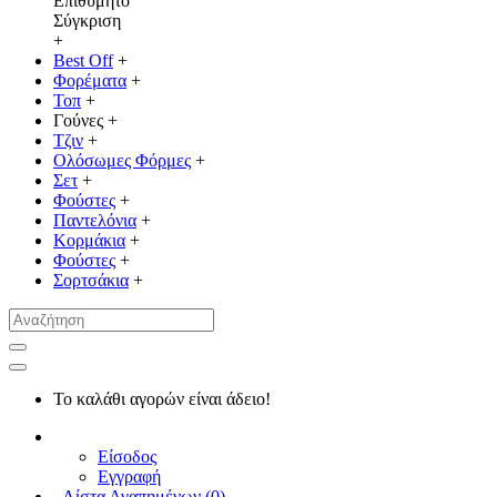
Επιθυμητό
Σύγκριση
+
Best Off
+
Φορέματα
+
Τοπ
+
Γούνες
+
Τζιν
+
Ολόσωμες Φόρμες
+
Σετ
+
Φούστες
+
Παντελόνια
+
Κορμάκια
+
Φούστες
+
Σορτσάκια
+
Το καλάθι αγορών είναι άδειο!
Είσοδος
Εγγραφή
Λίστα Αγαπημένων (
0
)