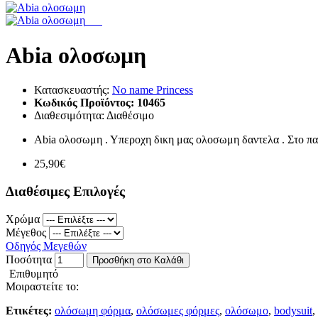
Abia ολοσωμη
Κατασκευαστής:
No name Princess
Κωδικός Προϊόντος:
10465
Διαθεσιμότητα:
Διαθέσιμο
Abia ολοσωμη . Υπεροχη δικη μας ολοσωμη δαντελα . Στο πανω
25,90€
Διαθέσιμες Επιλογές
Χρώμα
Μέγεθος
Οδηγός Μεγεθών
Ποσότητα
Προσθήκη στο Καλάθι
Επιθυμητό
Μοιραστείτε το:
Ετικέτες:
ολόσωμη φόρμα
,
ολόσωμες φόρμες
,
ολόσωμο
,
bodysuit
,