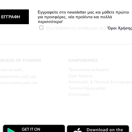
Εγγραφείτε στο newsletter μας και μάθετε πρώτοι
ΕΓΓΡΑΦΗ
για προσφόρες, νέα προϊόντα και πολλά
περισσότερα!
Έχω διαβάσει και αποδέχομαι τους
Όροι Χρήση
INCESS OF FASHION
ΠΛΗΡΟΦΟΡΙΕΣ
τικά με εμάς
Προσωπικά Δεδομένα
Όροι Χρήσης
εργαστείτε μαζί μας
Αποστολές & Πολιτική Επιστροφώ
κοινωνήστε μαζί μας
Τρόποι Παραγγελίας
Επιστροφές