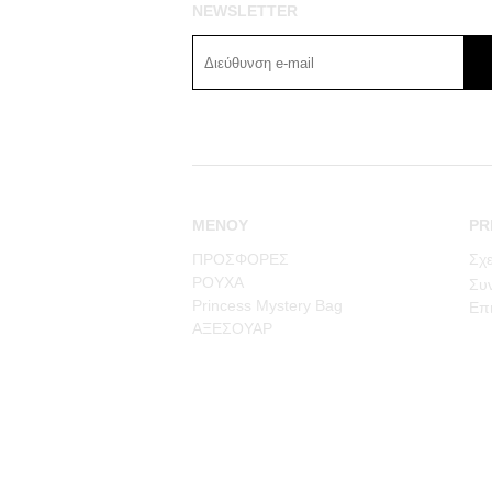
NEWSLETTER
ΜΕΝΟΥ
PR
ΠΡΟΣΦΟΡΕΣ
Σχε
ΡΟΥΧΑ
Συν
Princess Mystery Bag
Επι
ΑΞΕΣΟΥΑΡ