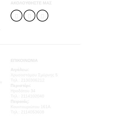
ΑΚΟΛΟΥΘΉΣΤΕ ΜΑΣ
ς
ΕΠΙΚΟΙΝΩΝΙΑ
Αιγάλεω:
Χρυσοστόμου Σμύρνης 5
Τηλ.: 2130306212
ν
Περιστέρι:
Ηροδότου 34
Τηλ.: 2114102040
Πειραιάς:
Κουντουριώτου 161Α
Τηλ.: 2114053608