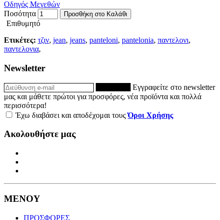
Οδηγός Μεγεθών
Ποσότητα
Προσθήκη στο Καλάθι
Επιθυμητό
Ετικέτες:
τζιν
,
jean
,
jeans
,
panteloni
,
pantelonia
,
παντελονι
,
παντελονια
,
Newsletter
ΕΓΓΡΑΦΗ
Εγγραφείτε στο newsletter
μας και μάθετε πρώτοι για προσφόρες, νέα προϊόντα και πολλά
περισσότερα!
Έχω διαβάσει και αποδέχομαι τους
Όροι Χρήσης
Ακολουθήστε μας
ΜΕΝΟΥ
ΠΡΟΣΦΟΡΕΣ