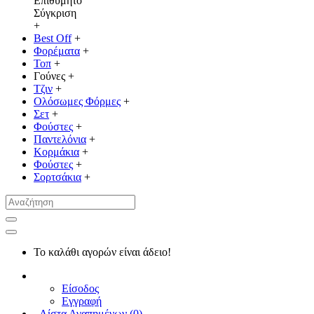
Επιθυμητό
Σύγκριση
+
Best Off
+
Φορέματα
+
Τοπ
+
Γούνες
+
Τζιν
+
Ολόσωμες Φόρμες
+
Σετ
+
Φούστες
+
Παντελόνια
+
Κορμάκια
+
Φούστες
+
Σορτσάκια
+
Το καλάθι αγορών είναι άδειο!
Είσοδος
Εγγραφή
Λίστα Αγαπημένων (
0
)