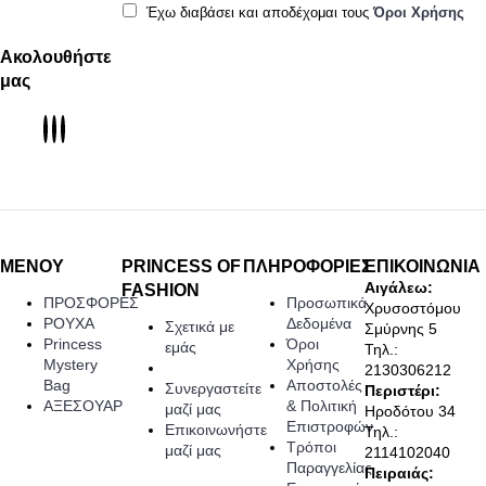
Έχω διαβάσει και αποδέχομαι τους
Όροι Χρήσης
Ακολουθήστε
μας
ΜΕΝΟΥ
PRINCESS OF
ΠΛΗΡΟΦΟΡΙΕΣ
ΕΠΙΚΟΙΝΩΝΙΑ
Αιγάλεω:
FASHION
ΠΡΟΣΦΟΡΕΣ
Προσωπικά
Χρυσοστόμου
ΡΟΥΧΑ
Δεδομένα
Σχετικά με
Σμύρνης 5
Princess
Όροι
εμάς
Τηλ.:
Mystery
Χρήσης
2130306212
Bag
Αποστολές
Συνεργαστείτε
Περιστέρι:
ΑΞΕΣΟΥΑΡ
& Πολιτική
μαζί μας
Ηροδότου 34
Επιστροφών
Επικοινωνήστε
Τηλ.:
Τρόποι
μαζί μας
2114102040
Παραγγελίας
Πειραιάς: